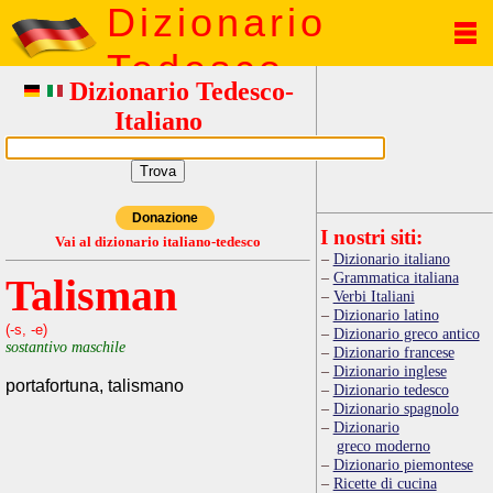
Dizionario
Tedesco
Dizionario Tedesco-
Italiano
Donazione
I nostri siti:
Vai al dizionario italiano-tedesco
Dizionario italiano
Grammatica italiana
Talisman
Verbi Italiani
Dizionario latino
(-s, -e)
Dizionario greco antico
sostantivo maschile
Dizionario francese
Dizionario inglese
portafortuna, talismano
Dizionario tedesco
Dizionario spagnolo
Dizionario
greco moderno
Dizionario piemontese
Ricette di cucina