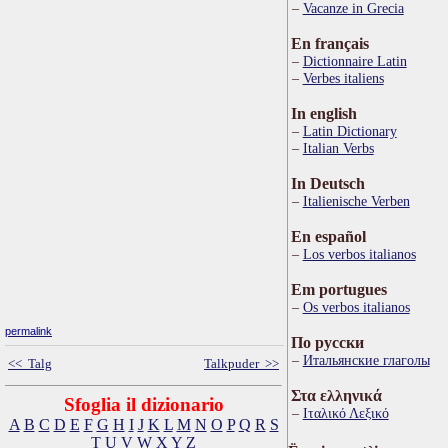
Vacanze in Grecia
En français
Dictionnaire Latin
Verbes italiens
In english
Latin Dictionary
Italian Verbs
In Deutsch
Italienische Verben
En español
Los verbos italianos
Em portugues
Os verbos italianos
permalink
По русски
Итальянские глаголы
<< Talg
Talkpuder >>
Στα ελληνικά
Sfoglia il dizionario
Ιταλικό Λεξικό
A
B
C
D
E
F
G
H
I
J
K
L
M
N
O
P
Q
R
S
T
U
V
W
X
Y
Z