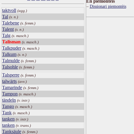
Ën piemontèis
Dissionari piemontèis
taktvoll
(agg.)
Tal
(s. n.)
Talebene
(s. femm.)
Talent
(s. n.)
Talg
(s. masch.)
Talisman
(s. masch.)
Talkpuder
(s. masch.)
Talkum
(s. n.)
Talmulde
(s. femm.)
Talsohle
(s. femm.)
Talsperre
(s. femm.)
talwärts
(avv.)
Tamarinde
(s. femm.)
Tampon
(s. masch.)
tändeln
(v. intr.)
Tango
(s. masch.)
Tank
(s. masch.)
tanken
(v. intr.)
tanken
(v. trans.)
Tanksäule
(s. femm.)