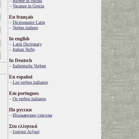
Ricette di cucina
Vacanze in Grecia
En français
Dictionnaire Latin
Verbes italiens
In english
Latin Dictionary
Italian Verbs
In Deutsch
Italienische Verben
En español
Los verbos italianos
Em portugues
Os verbos italianos
По русски
Итальянские глаголы
Στα ελληνικά
Ιταλικό Λεξικό