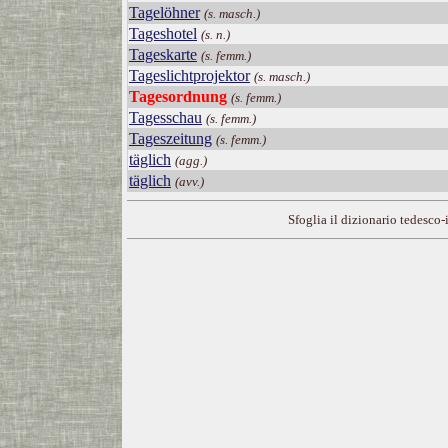
Tagelöhner
(s. masch.)
Tageshotel
(s. n.)
Tageskarte
(s. femm.)
Tageslichtprojektor
(s. masch.)
Tagesordnung
(s. femm.)
Tagesschau
(s. femm.)
Tageszeitung
(s. femm.)
täglich
(agg.)
täglich
(avv.)
Sfoglia il dizionario tedesco-i