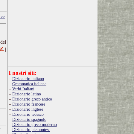
 >>
 del
l&
|
I nostri siti:
Dizionario italiano
Grammatica italiana
Verbi Italiani
Dizionario latino
Dizionario greco antico
Dizionario francese
Dizionario inglese
Dizionario tedesco
Dizionario spagnolo
Dizionario greco moderno
Dizionario piemontese