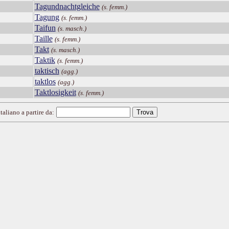
Tagundnachtgleiche
(s. femm.)
Tagung
(s. femm.)
Taifun
(s. masch.)
Taille
(s. femm.)
Takt
(s. masch.)
Taktik
(s. femm.)
taktisch
(agg.)
taktlos
(agg.)
Taktlosigkeit
(s. femm.)
taliano a partire da: