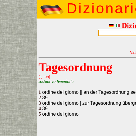
Dizionar
Dizi
Vai
Tagesordnung
(-, -en)
sostantivo femminile
1
ordine del giorno || an der Tagesordnung se
2
39
3
ordine del giorno | zur Tagesordnung überg
4
39
5
ordine del giorno