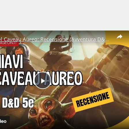
Le Chiavi del Caveau Aureo: Recensione (Avventura D&D 5e)
Play
Video