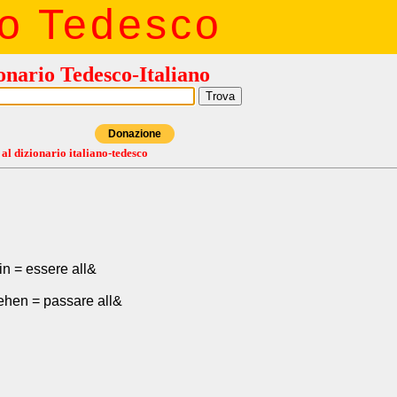
io Tedesco
onario Tedesco-Italiano
Donazione
 al dizionario italiano-tedesco
in = essere all&
ehen = passare all&