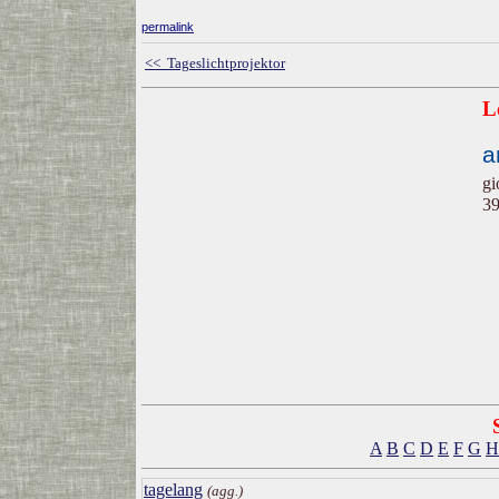
permalink
<< Tageslichtprojektor
L
a
gi
39
A
B
C
D
E
F
G
H
tagelang
(agg.)