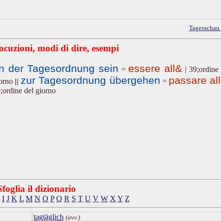
Tagesschau
ocuzioni, modi di dire, esempi
n der Tagesordnung sein
essere all&
=
|
39;ordine
zur Tagesordnung übergehen
passare al
orno
||
=
;ordine del giorno
Sfoglia il dizionario
I
J
K
L
M
N
O
P
Q
R
S
T
U
V
W
X
Y
Z
tagtäglich
(avv.)