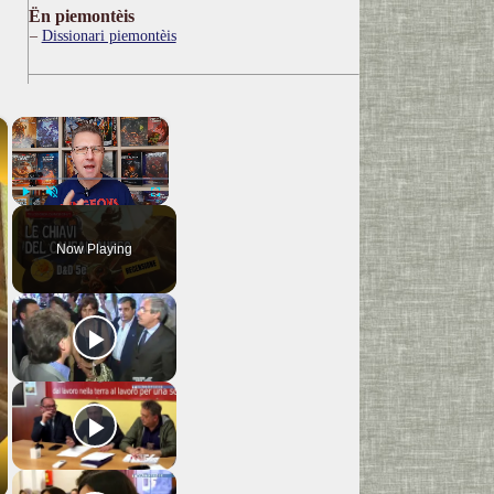
Ën piemontèis
Dissionari piemontèis
×
×
Play
Unmute
Fullscreen
Now Playing