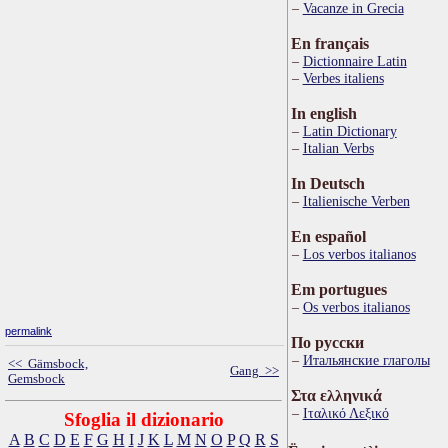
Vacanze in Grecia
En français
Dictionnaire Latin
Verbes italiens
In english
Latin Dictionary
Italian Verbs
In Deutsch
Italienische Verben
En español
Los verbos italianos
Em portugues
Os verbos italianos
permalink
По русски
Итальянские глаголы
<< Gämsbock,
Gang >>
Gemsbock
Στα ελληνικά
Ιταλικό Λεξικό
Sfoglia il dizionario
A
B
C
D
E
F
G
H
I
J
K
L
M
N
O
P
Q
R
S