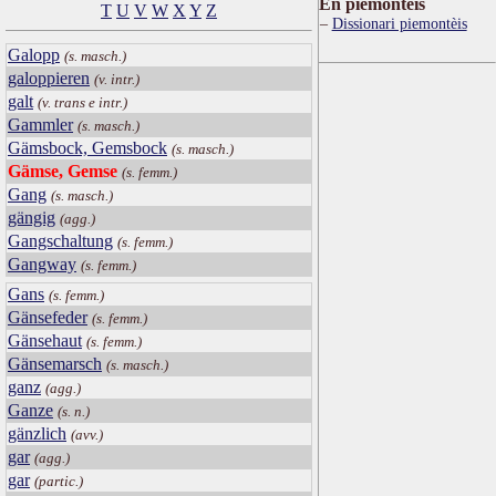
Ën piemontèis
T
U
V
W
X
Y
Z
Dissionari piemontèis
Galopp
(s. masch.)
galoppieren
(v. intr.)
galt
(v. trans e intr.)
Gammler
(s. masch.)
Gämsbock, Gemsbock
(s. masch.)
Gämse, Gemse
(s. femm.)
Gang
(s. masch.)
gängig
(agg.)
Gangschaltung
(s. femm.)
Gangway
(s. femm.)
Gans
(s. femm.)
Gänsefeder
(s. femm.)
Gänsehaut
(s. femm.)
Gänsemarsch
(s. masch.)
ganz
(agg.)
Ganze
(s. n.)
gänzlich
(avv.)
gar
(agg.)
gar
(partic.)