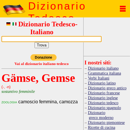
Dizionario
Tedesco
Dizionario Tedesco-
Italiano
Donazione
I nostri siti:
Vai al dizionario italiano-tedesco
Dizionario italiano
Grammatica italiana
Gämse, Gemse
Verbi Italiani
Dizionario latino
(-, -n)
Dizionario greco antico
sostantivo femminile
Dizionario francese
Dizionario inglese
camoscio femmina, camozza
zoologia
Dizionario tedesco
Dizionario spagnolo
Dizionario
greco moderno
Dizionario piemontese
Ricette di cucina