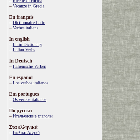
Ricette di cucina
Vacanze in Grecia
En français
Dictionnaire Latin
Verbes italiens
In english
Latin Dictionary
Italian Verbs
In Deutsch
Italienische Verben
En español
Los verbos italianos
Em portugues
Os verbos italianos
По русски
Итальянские глаголы
Στα ελληνικά
Ιταλικό Λεξικό