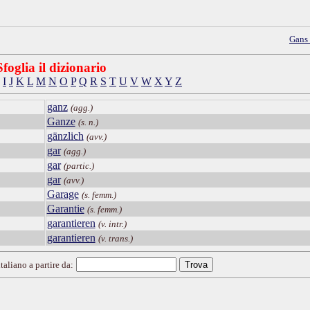
Gans
Sfoglia il dizionario
I
J
K
L
M
N
O
P
Q
R
S
T
U
V
W
X
Y
Z
ganz
(agg.)
Ganze
(s. n.)
gänzlich
(avv.)
gar
(agg.)
gar
(partic.)
gar
(avv.)
Garage
(s. femm.)
Garantie
(s. femm.)
garantieren
(v. intr.)
garantieren
(v. trans.)
taliano a partire da: