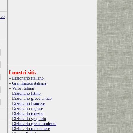
 >>
I nostri siti:
Dizionario italiano
Grammatica italiana
Verbi Italiani
Dizionario latino
Dizionario greco antico
Dizionario francese
Dizionario inglese
Dizionario tedesco
Dizionario spagnolo
Dizionario greco moderno
Dizionario piemontese