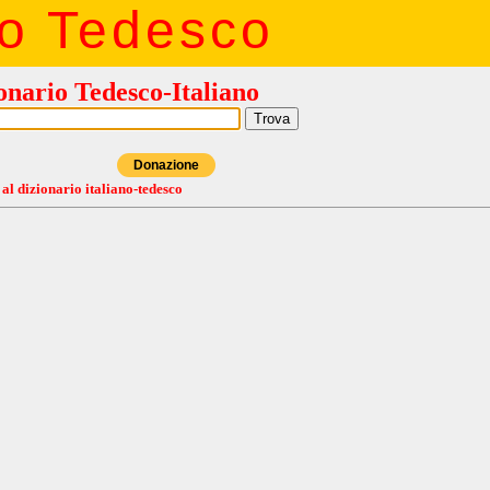
io Tedesco
onario Tedesco-Italiano
Donazione
 al dizionario italiano-tedesco