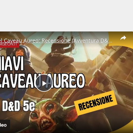
Le Chiavi del Caveau Aureo: Recensione (Avventura D&D 5e)
Play
Video