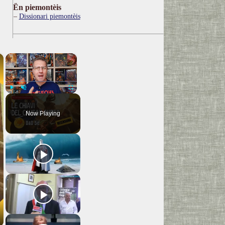
Ën piemontèis
Dissionari piemontèis
×
×
Play
Unmute
Fullscreen
Now Playing