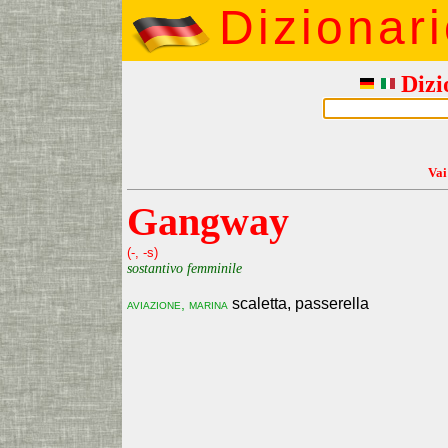
Dizionar
Dizi
Vai
Gangway
(-, -s)
sostantivo femminile
scaletta, passerella
aviazione, marina