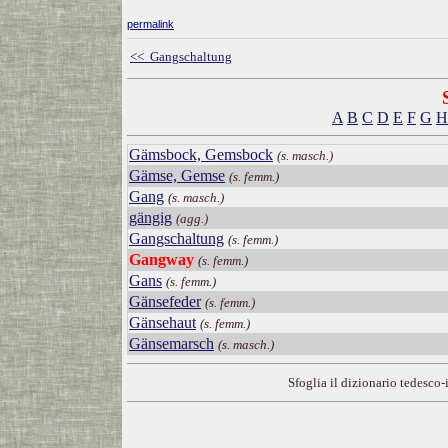
permalink
<< Gangschaltung
A
B
C
D
E
F
G
H
Gämsbock, Gemsbock
(s. masch.)
Gämse, Gemse
(s. femm.)
Gang
(s. masch.)
gängig
(agg.)
Gangschaltung
(s. femm.)
Gangway
(s. femm.)
Gans
(s. femm.)
Gänsefeder
(s. femm.)
Gänsehaut
(s. femm.)
Gänsemarsch
(s. masch.)
Sfoglia il dizionario tedesco-i